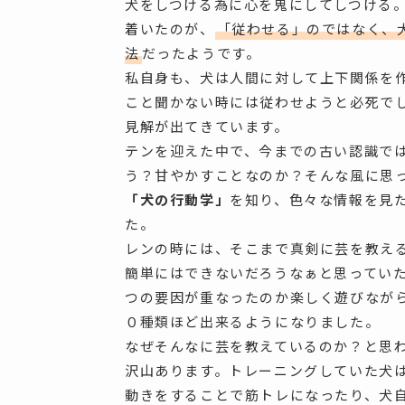
犬をしつける為に心を鬼にしてしつける
着いたのが、
「従わせる」のではなく、
法
だったようです。
私自身も、犬は人間に対して上下関係を
こと聞かない時には従わせようと必死で
見解が出てきています。
テンを迎えた中で、今までの古い認識で
う？甘やかすことなのか？そんな風に思
「犬の行動学」
を知り、色々な情報を見
た。
レンの時には、そこまで真剣に芸を教え
簡単にはできないだろうなぁと思ってい
つの要因が重なったのか楽しく遊びなが
０種類ほど出来るようになりました。
なぜそんなに芸を教えているのか？と思
沢山あります。トレーニングしていた犬
動きをすることで筋トレになったり、犬