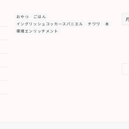
ア
おやつ
ごはん
イングリッシュコッカースパニエル
チワワ
本
ー
環境エンリッチメント
カ
イ
ブ
検