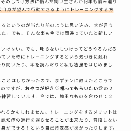
。そのしつけ方法に悩んだ飼い主さんが何年も悩み辿り
犬自身が望んで行動できるようにトレーニングする方
作るというのが当たり前のように思い込み、犬が言う
した。でも、そんな事も今では間違っていたと新しい
はいけない。でも、叱らないしつけってどうやるんだろ
っていた時にトレーニングするという気づきに触れ
たり聞いたり、本を読んだりと私も勉強をはじめまし
ることはしなかったので、まずテンに教えたところで
たのですが、
おやつが好き
構ってもらいたい
の２
ら練習しています。今では、簡単なものを合わせて２
われるかもしれません。トレーニングをするメリットは
は認知症の進行を遅らせることが出来たり、普段しない
自身ができる！という自己肯定感があがったりします。