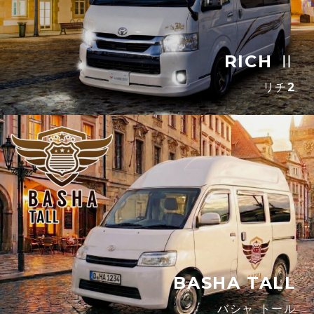
RICH Ⅱ
リチ2
BASHA TALL
バシャ トール