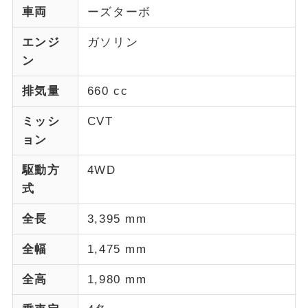
車両
ーズターボ
エンジ
ガソリン
ン
排気量
660 cc
ミッシ
CVT
ョン
駆動方
4WD
式
全長
3,395 mm
全幅
1,475 mm
全高
1,980 mm