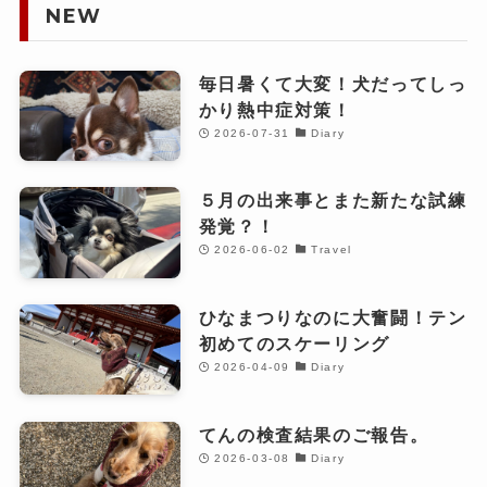
NEW
毎日暑くて大変！犬だってしっ
かり熱中症対策！
2026-07-31
Diary
５月の出来事とまた新たな試練
発覚？！
2026-06-02
Travel
ひなまつりなのに大奮闘！テン
初めてのスケーリング
2026-04-09
Diary
てんの検査結果のご報告。
2026-03-08
Diary