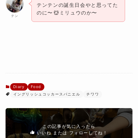
テンテンの誕生日会やと思ってた
のに〜
ミリュウのか〜
テン
Diary
Food
イングリッシュコッカースパニエル
チワワ
この記事が気に入ったら
いいね または フォローしてね！