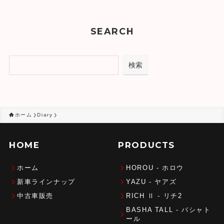
カ
イ
SEARCH
ブ
検索
検索
ホーム
Diary
HOME
PRODUCTS
ホーム
HOROU - ホロウ
新車ラインナップ
YAZU - ヤアズ
中古車販売
RICH Ⅱ - リチ2
BASHA TALL - バシャト
ール