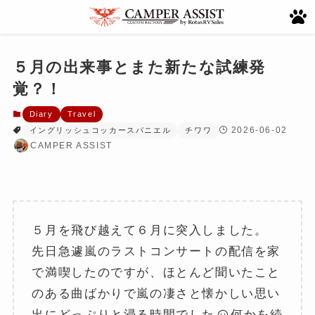
５月の出来事とまた新たな試練発
覚？！
Diary
Travel
2026-06-02
イングリッシュコッカースパニエル
チワワ
CAMPER ASSIST
５月を飛び越えて６月に突入しました。
先日急遽嵐のラストコンサートの配信を家
で満喫したのですが、ほとんど聞いたこと
のある曲ばかりで嵐の凄さと懐かしい思い
出にどっぷりと浸る時間でした
何かを続