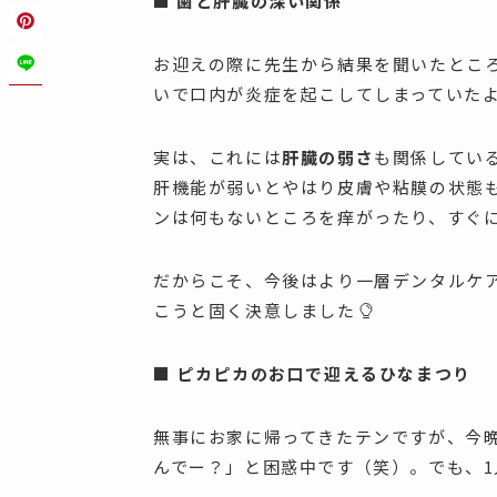
■ 歯と肝臓の深い関係
お迎えの際に先生から結果を聞いたとこ
いで口内が炎症を起こしてしまっていた
実は、これには
肝臓の弱さ
も関係してい
肝機能が弱いとやはり皮膚や粘膜の状態
ンは何もないところを痒がったり、すぐ
だからこそ、今後はより一層デンタルケ
こうと固く決意しました
■ ピカピカのお口で迎えるひなまつり
無事にお家に帰ってきたテンですが、今
んでー？」と困惑中です（笑）。でも、