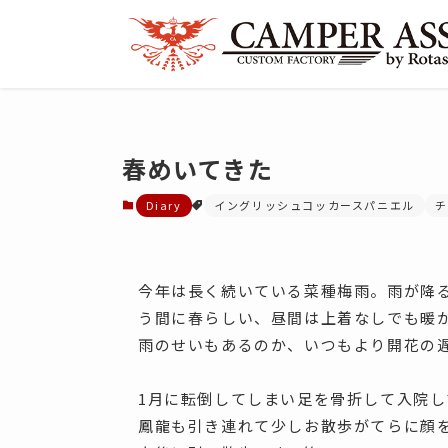
春めいてきた
Diary
イングリッシュコッカースパニエル
チ
今年は長く続いている菜種梅雨。雨が降
う間に春らしい、昼間は上着なしでも暖
雨のせいもあるのか、いつもより開花の
1月に転倒してしまい足を骨折して入院
鳳龍も引き連れて少しお散歩がてらに顔