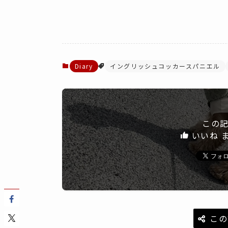
Diary
イングリッシュコッカースパニエル
この
いいね 
この