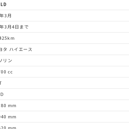
OLD
3年3月
5年3月4日まで
425km
ヨタ ハイエース
ソリン
700 cc
T
WD
380 mm
940 mm
620 mm