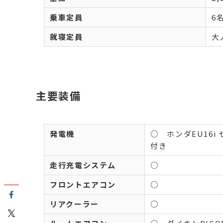
乗車定員
6
就寝定員
大
主要装備
発電機
○ ホンダEU16i 
付き
走行充電システム
○
フロントエアコン
○
リアクーラー
○