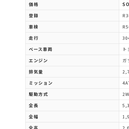
価格
S
登録
R
車検
R
走行
30
ベース車両
ト
エンジン
ガ
排気量
2,
ミッション
4A
駆動方式
2
全長
5,
全幅
1,
全高
2,