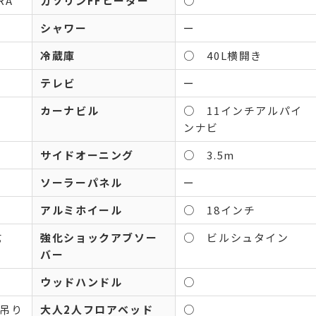
RA
ガソリンFFヒーター
○
シャワー
ー
冷蔵庫
○ 40L横開き
テレビ
ー
カーナビル
○ 11インチアルパイ
ンナビ
サイドオーニング
○ 3.5m
ソーラーパネル
ー
アルミホイール
○ 18インチ
式
強化ショックアブソー
○ ビルシュタイン
バー
ウッドハンドル
○
ス吊り
大人2人フロアベッド
○