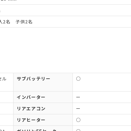
名
人2名 子供2名
セル
サブバッテリー
○
インバーター
ー
リアエアコン
ー
リアヒーター
○