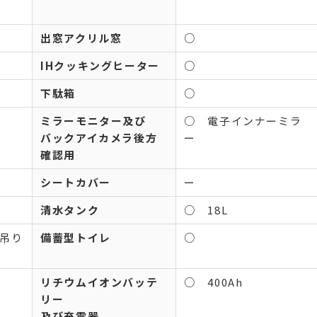
出窓アクリル窓
○
IHクッキングヒーター
○
下駄箱
○
ミラーモニター及び
○ 電子インナーミラ
バックアイカメラ後方
ー
確認用
シートカバー
ー
清水タンク
○ 18L
ス吊り
備蓄型トイレ
○
リチウムイオンバッテ
○ 400Ah
リー
及び充電器