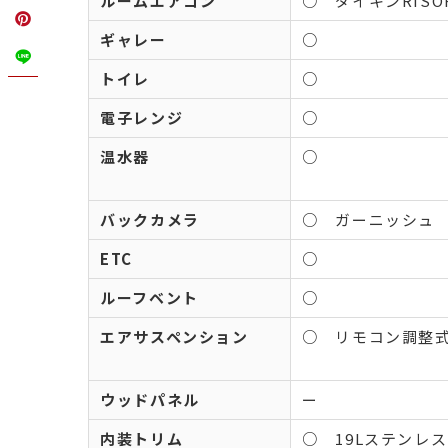
ルームエアコン
○ ダイキンRISO
ギャレー
○
トイレ
○
電子レンジ
○
温水器
○
バックカメラ
○ ガーニッシュ
ETC
○
ルーフベント
○
エアサスペンション
○ リモコン調整
ウッドパネル
ー
内装トリム
○ 19Lステンレ